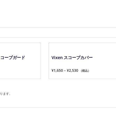
報保護方針
■古物商許可 
ik スコープガード
Vixen スコープカバー
¥
1,650
–
¥
2,530
（税込）
ります。