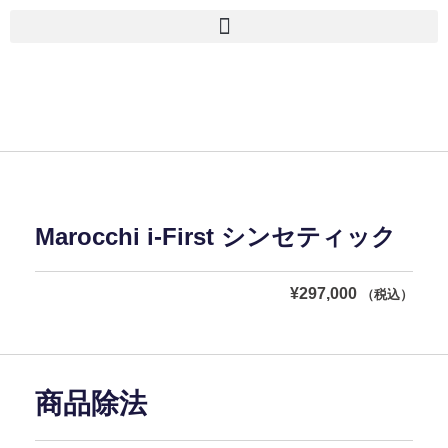
■古物商許可 愛知県公安委員会 第543861000900号 上
岡 皇
Marocchi i-First シンセティック
¥
297,000
（税込）
商品除法