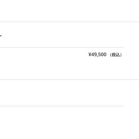
愛知県公安委員会 第543861000900号 上岡 皇
計
¥
49,500
（税込）