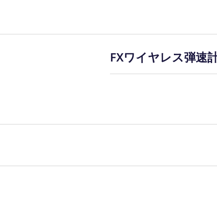
報保護方針
■古物商許可 
FXワイヤレス弾速