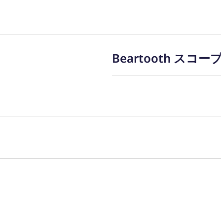
報保護方針
■古物商許可 
Beartooth スコ