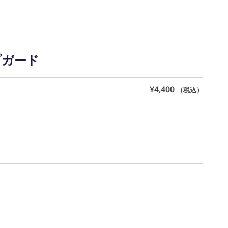
愛知県公安委員会 第543861000900号 上岡 皇
ープガード
¥
4,400
（税込）