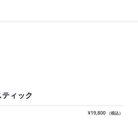
愛知県公安委員会 第543861000900号 上岡 皇
Z スティック
¥
19,800
（税込）