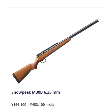
Snowpeak M30B 6.35 mm
¥
166,100
–
¥
452,100
（税込）