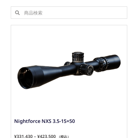
Nightforce NXS 3.5-15×50
¥
331,430
–
¥
423,500
（税込）