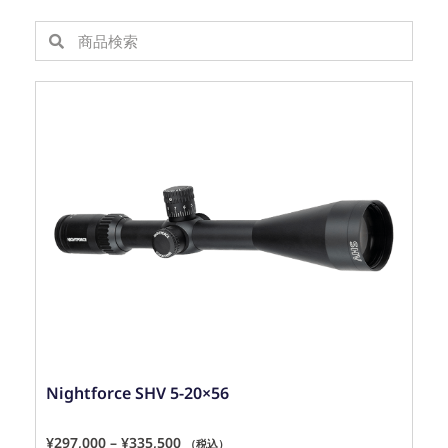
Nightforce SHV 5-20×56
¥
297,000
–
¥
335,500
（税込）