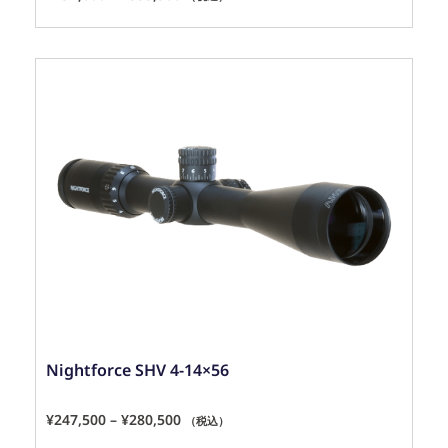
Nightforce SHV 4-14×56
¥
247,500
–
¥
280,500
（税込）