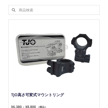
TJO高さ可変式マウントリング
¥
6,380
–
¥
8,800
（税込）