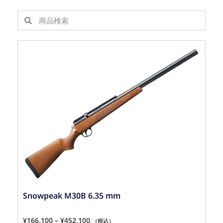
Snowpeak M30B 6.35 mm
¥
166,100
–
¥
452,100
（税込）